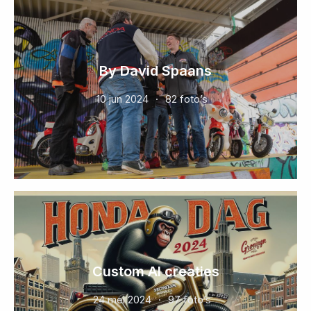
By David Spaans
10 jun 2024
82 foto’s
Custom AI creaties
24 mei 2024
97 foto’s