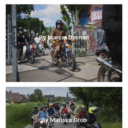
By Marcel Dolman
11 jun 2024
441 foto’s
By Mariska Grob