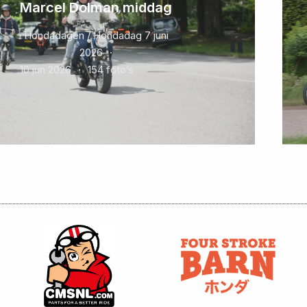
Marcel Dolman middag
Hondadagen / Hondadag 7 juni
2026
10 jun 2026
154 foto’s