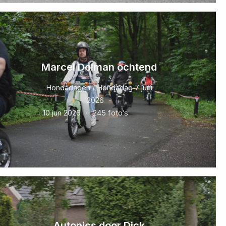
Marcel Dolman ochtend
Hondadagen / Hondadag 7 juni
2026
10 jun 2026
245 foto’s
Autopics door Dick