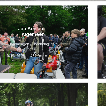
Jan Adelaar -
Algemeen
Hondadagen / Hondadag 7 juni
2026
10 jun 2026
457 foto’s