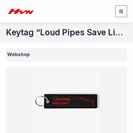
Togg
navig
Keytag “Loud Pipes Save Lives”
Webshop