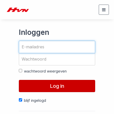
Togg
navig
Inloggen
wachtwoord weergeven
Log in
blijf ingelogd